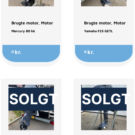
Brugte motor
,
Motor
Brugte motor
,
Motor
Mercury 80 hk
Yamaha F25 GETL
kr.
kr.
0
0
SOLGT
SOLGT