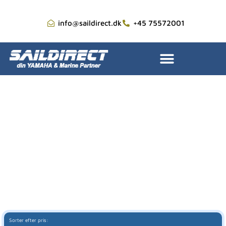
info@saildirect.dk
+45 75572001
Brugte Motorer
Vi har et stort udvalg
af brugte motorer
Sorter efter pris: