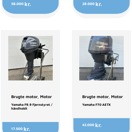
kr.
kr.
58.000
28.000
Brugte motor
,
Motor
Brugte motor
,
Motor
Yamaha F9,9 Fjernstyret /
Yamaha F70 AETX
håndholdt
kr.
42.000
kr.
17.500