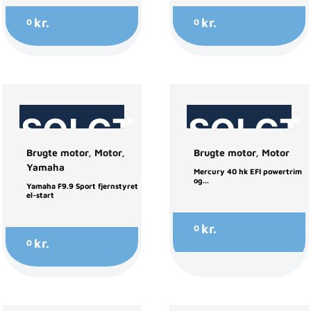
kr.
kr.
0
0
SOLGT
SOLGT
Brugte motor
,
Motor
,
Brugte motor
,
Motor
Yamaha
Mercury 40 hk EFI powertrim
og...
Yamaha F9.9 Sport fjernstyret
el-start
kr.
0
kr.
0