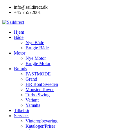
Skip
info@saildirect.dk
to
+45 75572001
content
Hjem
Både
Nye Både
Brugte Både
Motor
Nye Motor
Brugte Motor
Brands
FASTMODE
Grand
HR Boat Sweden
Monster Tower
Turbo Swing
Variant
Yamaha
Tilbehør
Services
Vinteropbevaring
Kataloger/Priser