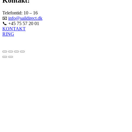
Kontakt:
Telefontid: 10 – 16
📧
info@saildirect.dk
📞 +45 75 57 20 01
KONTAKT
RING