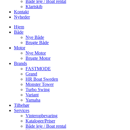
Både leje / Boat rental
Klartskib
Kontakt
Nyheder
Hjem
Både
Nye Både
Brugte Både
Motor
Nye Motor
Brugte Motor
Brands
FASTMODE
Grand
HR Boat Sweden
Monster Tower
Turbo Swing
Variant
Yamaha
Tilbehør
Services
Vinteropbevaring
Kataloger/Priser
Både leje / Boat rental