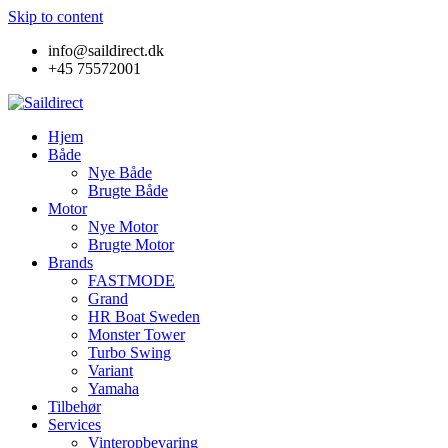
Skip to content
info@saildirect.dk
+45 75572001
Hjem
Både
Nye Både
Brugte Både
Motor
Nye Motor
Brugte Motor
Brands
FASTMODE
Grand
HR Boat Sweden
Monster Tower
Turbo Swing
Variant
Yamaha
Tilbehør
Services
Vinteropbevaring