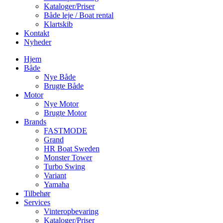
Kataloger/Priser
Både leje / Boat rental
Klartskib
Kontakt
Nyheder
Hjem
Både
Nye Både
Brugte Både
Motor
Nye Motor
Brugte Motor
Brands
FASTMODE
Grand
HR Boat Sweden
Monster Tower
Turbo Swing
Variant
Yamaha
Tilbehør
Services
Vinteropbevaring
Kataloger/Priser