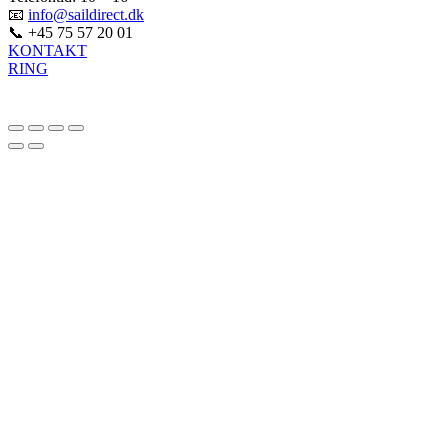
📧
info@saildirect.dk
📞 +45 75 57 20 01
KONTAKT
RING