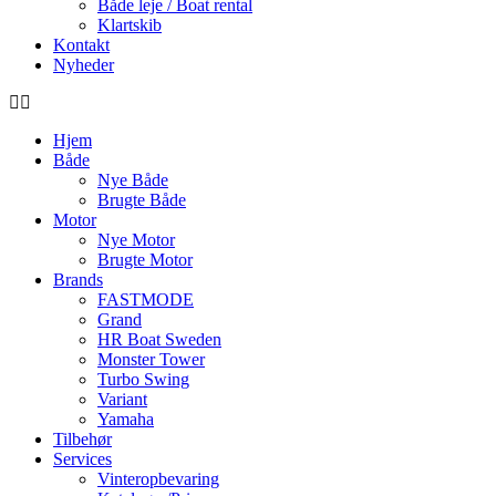
Både leje / Boat rental
Klartskib
Kontakt
Nyheder
Hjem
Både
Nye Både
Brugte Både
Motor
Nye Motor
Brugte Motor
Brands
FASTMODE
Grand
HR Boat Sweden
Monster Tower
Turbo Swing
Variant
Yamaha
Tilbehør
Services
Vinteropbevaring