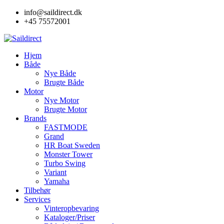
Skip
info@saildirect.dk
to
+45 75572001
content
Hjem
Både
Nye Både
Brugte Både
Motor
Nye Motor
Brugte Motor
Brands
FASTMODE
Grand
HR Boat Sweden
Monster Tower
Turbo Swing
Variant
Yamaha
Tilbehør
Services
Vinteropbevaring
Kataloger/Priser