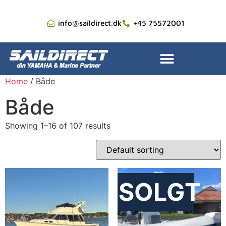
info@saildirect.dk
+45 75572001
Home
/ Både
Både
Showing 1–16 of 107 results
SOLGT