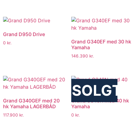
Grand D950 Drive
Grand G340EF med 30 hk
0
kr.
Yamaha
146.390
kr.
SOLGT
Grand G340GEF med 20
Grand G340N med 40 hk
hk Yamaha LAGERBÅD
Yamaha
117.900
kr.
0
kr.