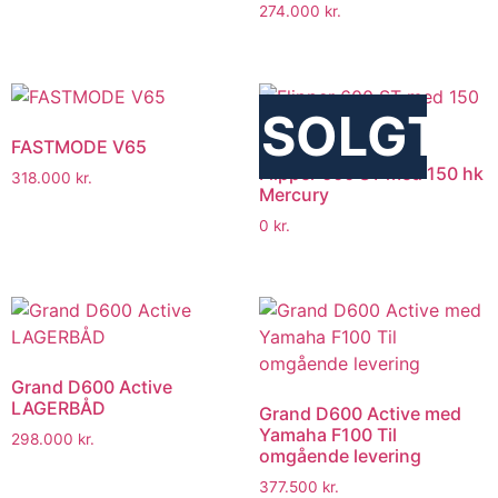
274.000
kr.
SOLGT
FASTMODE V65
Flipper 600 ST med 150 hk
318.000
kr.
Mercury
0
kr.
Grand D600 Active
LAGERBÅD
Grand D600 Active med
Yamaha F100 Til
298.000
kr.
omgående levering
377.500
kr.