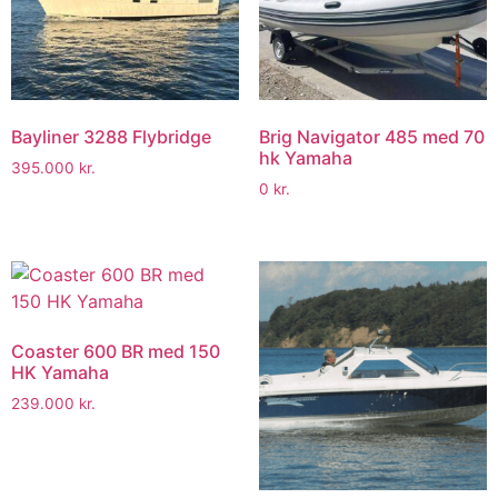
Bayliner 3288 Flybridge
Brig Navigator 485 med 70
hk Yamaha
395.000
kr.
0
kr.
Coaster 600 BR med 150
HK Yamaha
239.000
kr.