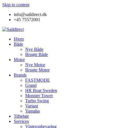
Skip to content
info@saildirect.dk
+45 75572001
Hjem
Både
Nye Både
Brugte Både
Motor
Nye Motor
Brugte Motor
Brands
FASTMODE
Grand
HR Boat Sweden
Monster Tower
Turbo Swing
Variant
Yamaha
Tilbehør
Services
Vinteropbevaring