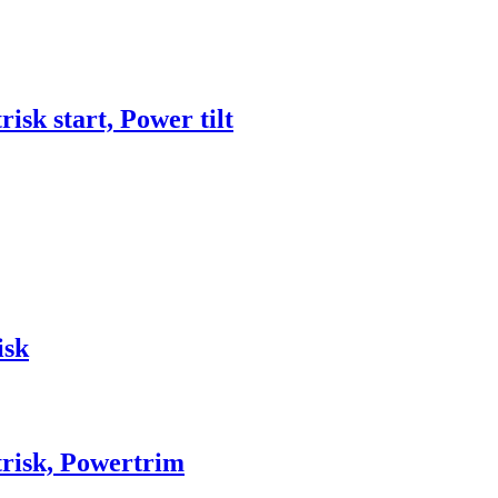
sk start, Power tilt
isk
risk, Powertrim