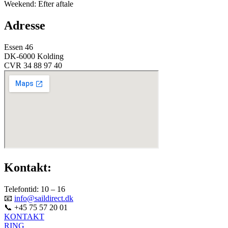
Weekend: Efter aftale
Adresse
Essen 46
DK-6000 Kolding
CVR 34 88 97 40
Kontakt:
Telefontid: 10 – 16
📧
info@saildirect.dk
📞 +45 75 57 20 01
KONTAKT
RING