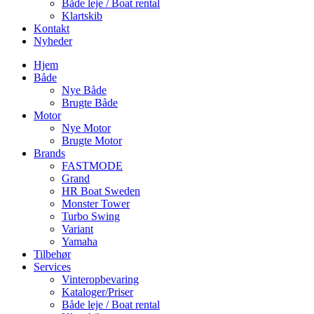
Både leje / Boat rental
Klartskib
Kontakt
Nyheder
Hjem
Både
Nye Både
Brugte Både
Motor
Nye Motor
Brugte Motor
Brands
FASTMODE
Grand
HR Boat Sweden
Monster Tower
Turbo Swing
Variant
Yamaha
Tilbehør
Services
Vinteropbevaring
Kataloger/Priser
Både leje / Boat rental