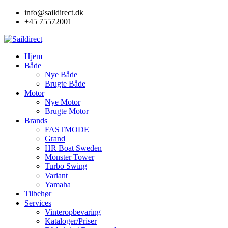
Skip
info@saildirect.dk
to
+45 75572001
content
Hjem
Både
Nye Både
Brugte Både
Motor
Nye Motor
Brugte Motor
Brands
FASTMODE
Grand
HR Boat Sweden
Monster Tower
Turbo Swing
Variant
Yamaha
Tilbehør
Services
Vinteropbevaring
Kataloger/Priser