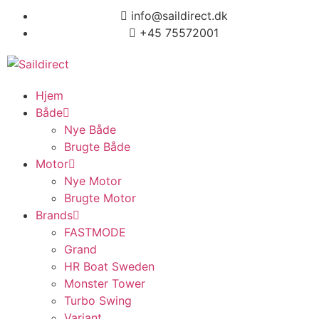
info@saildirect.dk
+45 75572001
Hjem
Både
Nye Både
Brugte Både
Motor
Nye Motor
Brugte Motor
Brands
FASTMODE
Grand
HR Boat Sweden
Monster Tower
Turbo Swing
Variant