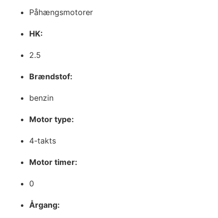
Påhængsmotorer
HK:
2.5
Brændstof:
benzin
Motor type:
4-takts
Motor timer:
0
Årgang: