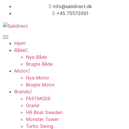
info@saildirect.dk
+45 75572001
Hjem
Både
Nye Både
Brugte Både
Motor
Nye Motor
Brugte Motor
Brands
FASTMODE
Grand
HR Boat Sweden
Monster Tower
Turbo Swing