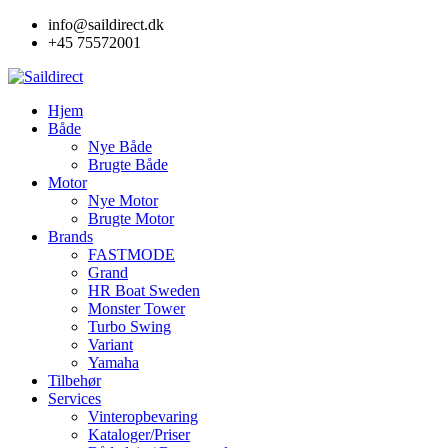
Skip
info@saildirect.dk
to
+45 75572001
content
Hjem
Både
Nye Både
Brugte Både
Motor
Nye Motor
Brugte Motor
Brands
FASTMODE
Grand
HR Boat Sweden
Monster Tower
Turbo Swing
Variant
Yamaha
Tilbehør
Services
Vinteropbevaring
Kataloger/Priser