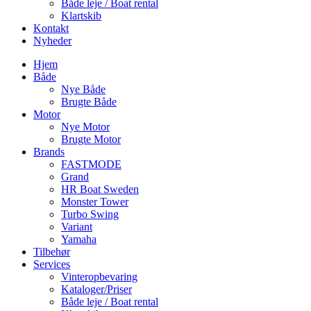
Både leje / Boat rental
Klartskib
Kontakt
Nyheder
Hjem
Både
Nye Både
Brugte Både
Motor
Nye Motor
Brugte Motor
Brands
FASTMODE
Grand
HR Boat Sweden
Monster Tower
Turbo Swing
Variant
Yamaha
Tilbehør
Services
Vinteropbevaring
Kataloger/Priser
Både leje / Boat rental