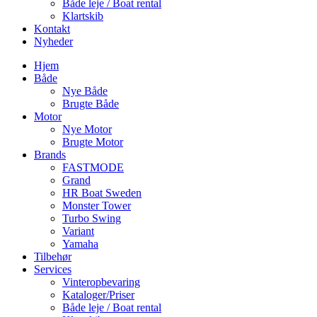
Både leje / Boat rental
Klartskib
Kontakt
Nyheder
Hjem
Både
Nye Både
Brugte Både
Motor
Nye Motor
Brugte Motor
Brands
FASTMODE
Grand
HR Boat Sweden
Monster Tower
Turbo Swing
Variant
Yamaha
Tilbehør
Services
Vinteropbevaring
Kataloger/Priser
Både leje / Boat rental