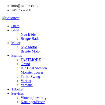
Skip
info@saildirect.dk
to
+45 75572001
content
Hjem
Både
Nye Både
Brugte Både
Motor
Nye Motor
Brugte Motor
Brands
FASTMODE
Grand
HR Boat Sweden
Monster Tower
Turbo Swing
Variant
Yamaha
Tilbehør
Services
Vinteropbevaring
Kataloger/Priser