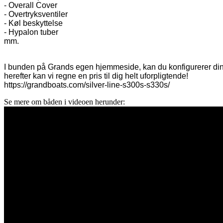
- Overall Cover

- Overtryksventiler

- Køl beskyttelse

- Hypalon tuber

mm.

I bunden på Grands egen hjemmeside, kan du konfigurerer din 
herefter kan vi regne en pris til dig helt uforpligtende!

https://grandboats.com/silver-line-s300s-s330s/
Se mere om båden i videoen herunder: