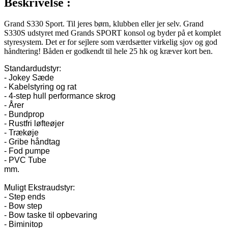
Beskrivelse :
Grand S330 Sport. Til jeres børn, klubben eller jer selv. Grand
S330S udstyret med Grands SPORT konsol og byder på et komplet
styresystem. Det er for sejlere som værdsætter virkelig sjov og god
håndtering! Båden er godkendt til hele 25 hk og kræver kort ben.
Standardudstyr: 

- Jokey Sæde

- Kabelstyring og rat

- 4-step hull performance skrog 

- Årer

- Bundprop

- Rustfri løfteøjer 

- Trækøje

- Gribe håndtag

- Fod pumpe

- PVC Tube

mm.

Muligt Ekstraudstyr:

- Step ends

- Bow step

- Bow taske til opbevaring

- Biminitop
