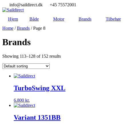
Skip
info@saildirect.dk
+45 75572001
to
content
Hjem
Både
Motor
Brands
Tilbehør
Home
/
Brands
/ Page 8
Brands
Showing 113–128 of 152 results
TurboSwing XXL
6.800
kr.
Variant 1351BB