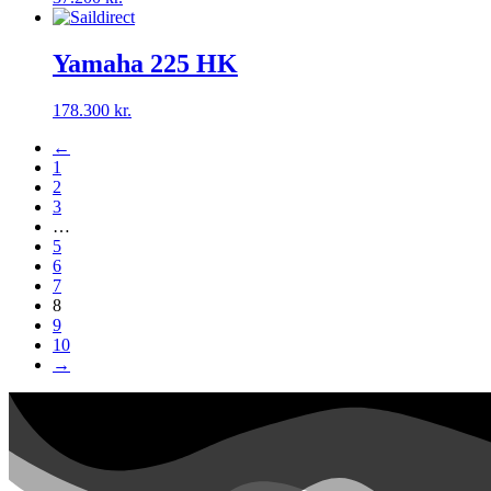
Yamaha 225 HK
178.300
kr.
←
1
2
3
…
5
6
7
8
9
10
→