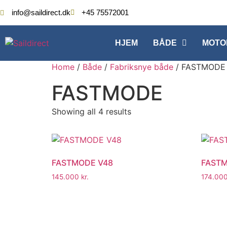
info@saildirect.dk
+45 75572001
HJEM
BÅDE
MOTO
Home
/
Både
/
Fabriksnye både
/ FASTMODE
FASTMODE
Showing all 4 results
FASTMODE V48
FASTM
145.000
kr.
174.00