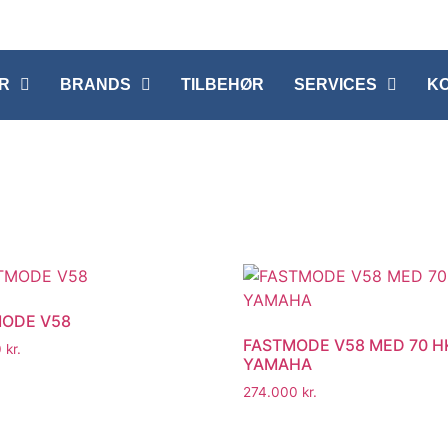
R
BRANDS
TILBEHØR
SERVICES
K
ODE V58
FASTMODE V58 MED 70 H
0
kr.
YAMAHA
274.000
kr.