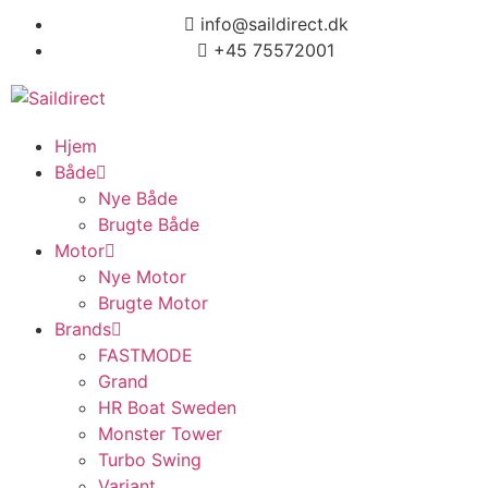
info@saildirect.dk
+45 75572001
Hjem
Både
Nye Både
Brugte Både
Motor
Nye Motor
Brugte Motor
Brands
FASTMODE
Grand
HR Boat Sweden
Monster Tower
Turbo Swing
Variant