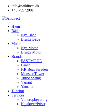
Skip
info@saildirect.dk
to
+45 75572001
content
Hjem
Både
Nye Både
Brugte Både
Motor
Nye Motor
Brugte Motor
Brands
FASTMODE
Grand
HR Boat Sweden
Monster Tower
Turbo Swing
Variant
Yamaha
Tilbehør
Services
Vinteropbevaring
Kataloger/Priser