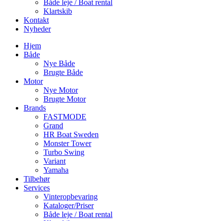
Både leje / Boat rental
Klartskib
Kontakt
Nyheder
Hjem
Både
Nye Både
Brugte Både
Motor
Nye Motor
Brugte Motor
Brands
FASTMODE
Grand
HR Boat Sweden
Monster Tower
Turbo Swing
Variant
Yamaha
Tilbehør
Services
Vinteropbevaring
Kataloger/Priser
Både leje / Boat rental