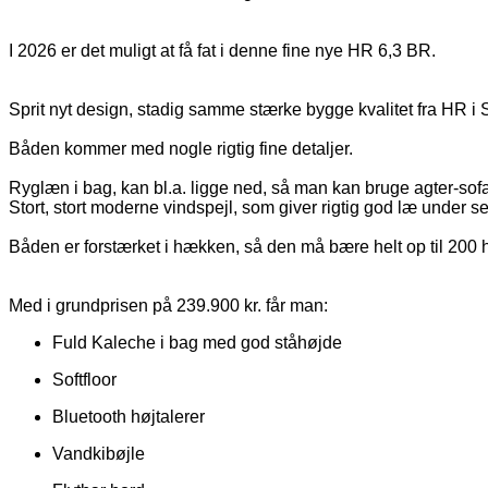
I 2026 er det muligt at få fat i denne fine nye HR 6,3 BR. 

Sprit nyt design, stadig samme stærke bygge kvalitet fra HR i S
Båden kommer med nogle rigtig fine detaljer.

Ryglæn i bag, kan bl.a. ligge ned, så man kan bruge agter-sofa
Stort, stort moderne vindspejl, som giver rigtig god læ under sejl
Båden er forstærket i hækken, så den må bære helt op til 200 h
Med i grundprisen på 239.900 kr. får man:
Fuld Kaleche i bag med god ståhøjde
Softfloor
Bluetooth højtalerer
Vandkibøjle