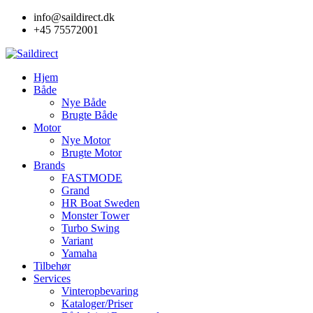
Skip
info@saildirect.dk
to
+45 75572001
content
Hjem
Både
Nye Både
Brugte Både
Motor
Nye Motor
Brugte Motor
Brands
FASTMODE
Grand
HR Boat Sweden
Monster Tower
Turbo Swing
Variant
Yamaha
Tilbehør
Services
Vinteropbevaring
Kataloger/Priser