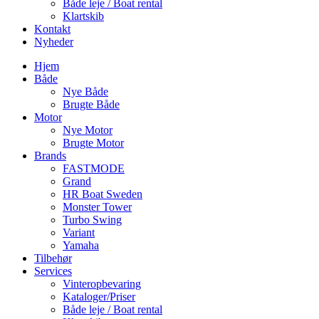
Både leje / Boat rental
Klartskib
Kontakt
Nyheder
Hjem
Både
Nye Både
Brugte Både
Motor
Nye Motor
Brugte Motor
Brands
FASTMODE
Grand
HR Boat Sweden
Monster Tower
Turbo Swing
Variant
Yamaha
Tilbehør
Services
Vinteropbevaring
Kataloger/Priser
Både leje / Boat rental