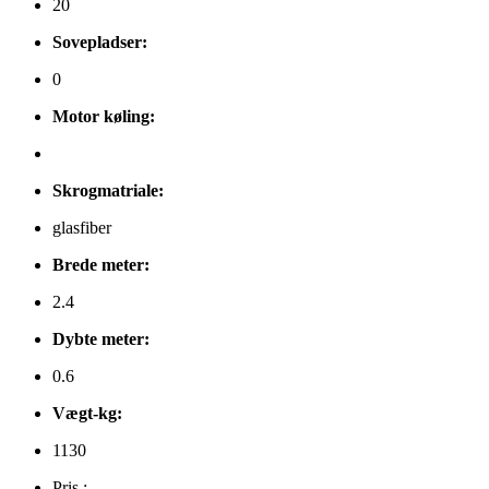
20
Sovepladser:
0
Motor køling:
Skrogmatriale:
glasfiber
Brede meter:
2.4
Dybte meter:
0.6
Vægt-kg:
1130
Pris :