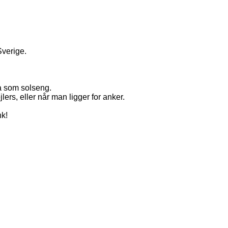
verige.

 som solseng. 

ers, eller når man ligger for anker. 

k!
