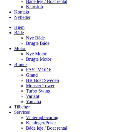
Både leje / Boat rental
Klartskib
Kontakt
Nyheder
Hjem
Både
Nye Både
Brugte Både
Motor
Nye Motor
Brugte Motor
Brands
FASTMODE
Grand
HR Boat Sweden
Monster Tower
Turbo Swing
Variant
Yamaha
Tilbehør
Services
Vinteropbevaring
Kataloger/Priser
Både leje / Boat rental