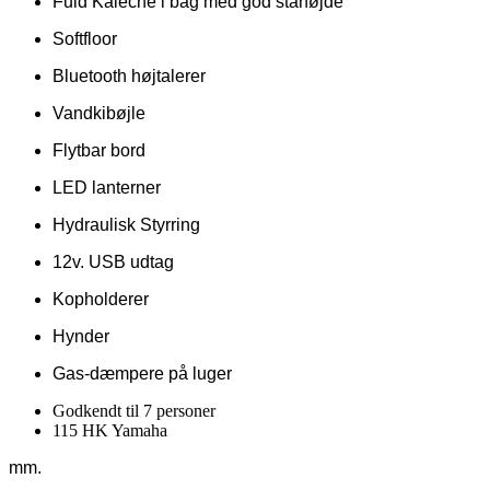
Fuld Kaleche i bag med god ståhøjde
Softfloor
Bluetooth højtalerer
Vandkibøjle
Flytbar bord
LED lanterner
Hydraulisk Styrring
12v. USB udtag
Kopholderer
Hynder
Gas-dæmpere på luger
Godkendt til 7 personer
115 HK Yamaha
mm.
