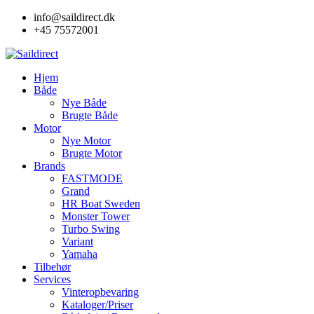
Skip
info@saildirect.dk
to
+45 75572001
content
Hjem
Både
Nye Både
Brugte Både
Motor
Nye Motor
Brugte Motor
Brands
FASTMODE
Grand
HR Boat Sweden
Monster Tower
Turbo Swing
Variant
Yamaha
Tilbehør
Services
Vinteropbevaring
Kataloger/Priser