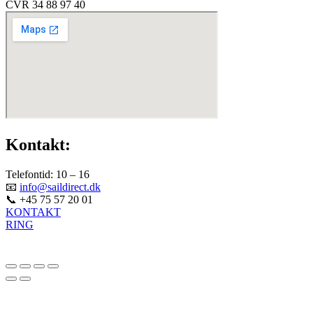
CVR 34 88 97 40
Kontakt:
Telefontid: 10 – 16
📧
info@saildirect.dk
📞 +45 75 57 20 01
KONTAKT
RING