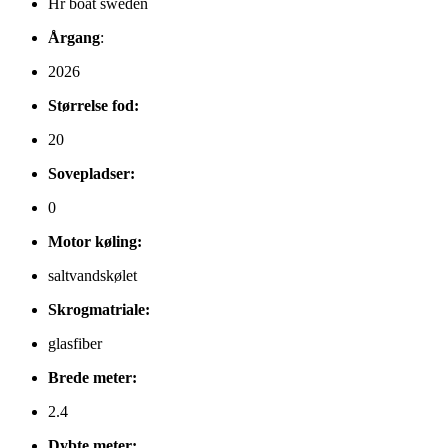
Hr boat sweden
Årgang
:
2026
Størrelse fod:
20
Sovepladser:
0
Motor køling:
saltvandskølet
Skrogmatriale:
glasfiber
Brede meter:
2.4
Dybte meter: