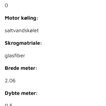
0
Motor køling:
saltvandskølet
Skrogmatriale:
glasfiber
Brede meter:
2.06
Dybte meter:
0.5