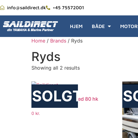
info@saildirect.dk
+45 75572001
HJEM
BÅDE
MOTOR
Home
/
Brands
/ Ryds
Ryds
Showing all 2 results
SOLGT
S
RYDS 548 SPORT med 80 hk
Mercury
0
kr.