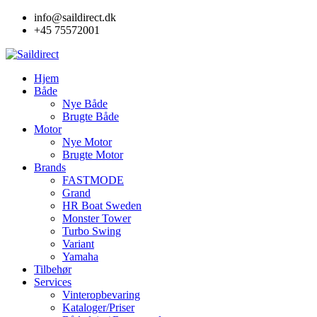
Skip
info@saildirect.dk
to
+45 75572001
content
Hjem
Både
Nye Både
Brugte Både
Motor
Nye Motor
Brugte Motor
Brands
FASTMODE
Grand
HR Boat Sweden
Monster Tower
Turbo Swing
Variant
Yamaha
Tilbehør
Services
Vinteropbevaring
Kataloger/Priser