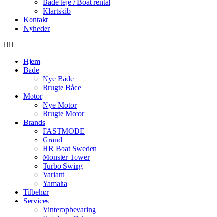
Både leje / Boat rental
Klartskib
Kontakt
Nyheder
Hjem
Både
Nye Både
Brugte Både
Motor
Nye Motor
Brugte Motor
Brands
FASTMODE
Grand
HR Boat Sweden
Monster Tower
Turbo Swing
Variant
Yamaha
Tilbehør
Services
Vinteropbevaring