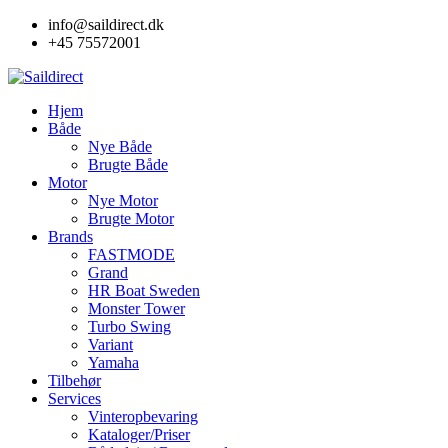
Skip
info@saildirect.dk
to
+45 75572001
content
Hjem
Både
Nye Både
Brugte Både
Motor
Nye Motor
Brugte Motor
Brands
FASTMODE
Grand
HR Boat Sweden
Monster Tower
Turbo Swing
Variant
Yamaha
Tilbehør
Services
Vinteropbevaring
Kataloger/Priser