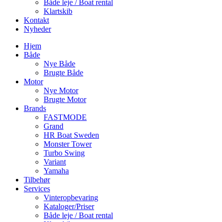
Både leje / Boat rental
Klartskib
Kontakt
Nyheder
Hjem
Både
Nye Både
Brugte Både
Motor
Nye Motor
Brugte Motor
Brands
FASTMODE
Grand
HR Boat Sweden
Monster Tower
Turbo Swing
Variant
Yamaha
Tilbehør
Services
Vinteropbevaring
Kataloger/Priser
Både leje / Boat rental