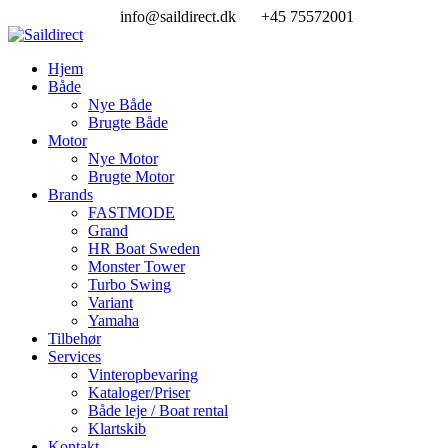
Skip
info@saildirect.dk
+45 75572001
to
content
Hjem
Både
Nye Både
Brugte Både
Motor
Nye Motor
Brugte Motor
Brands
FASTMODE
Grand
HR Boat Sweden
Monster Tower
Turbo Swing
Variant
Yamaha
Tilbehør
Services
Vinteropbevaring
Kataloger/Priser
Både leje / Boat rental
Klartskib
Kontakt