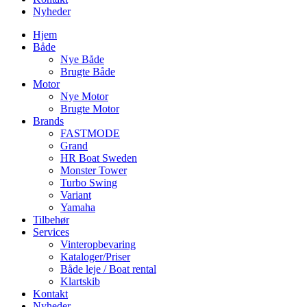
Nyheder
Hjem
Både
Nye Både
Brugte Både
Motor
Nye Motor
Brugte Motor
Brands
FASTMODE
Grand
HR Boat Sweden
Monster Tower
Turbo Swing
Variant
Yamaha
Tilbehør
Services
Vinteropbevaring
Kataloger/Priser
Både leje / Boat rental
Klartskib
Kontakt
Nyheder