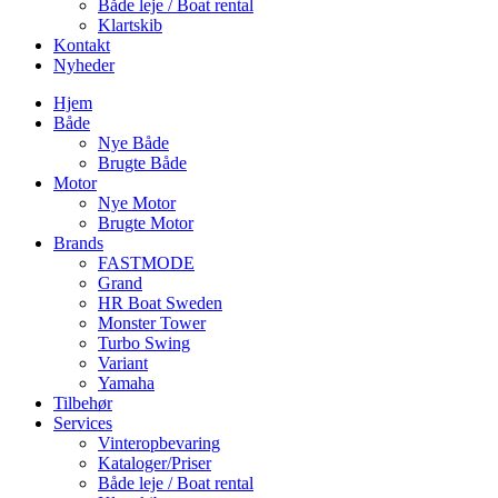
Både leje / Boat rental
Klartskib
Kontakt
Nyheder
Hjem
Både
Nye Både
Brugte Både
Motor
Nye Motor
Brugte Motor
Brands
FASTMODE
Grand
HR Boat Sweden
Monster Tower
Turbo Swing
Variant
Yamaha
Tilbehør
Services
Vinteropbevaring
Kataloger/Priser
Både leje / Boat rental