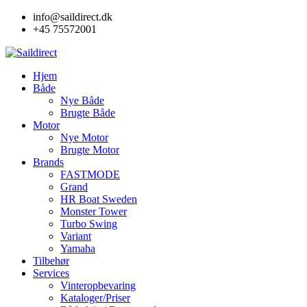
Skip
info@saildirect.dk
to
+45 75572001
content
Hjem
Både
Nye Både
Brugte Både
Motor
Nye Motor
Brugte Motor
Brands
FASTMODE
Grand
HR Boat Sweden
Monster Tower
Turbo Swing
Variant
Yamaha
Tilbehør
Services
Vinteropbevaring
Kataloger/Priser