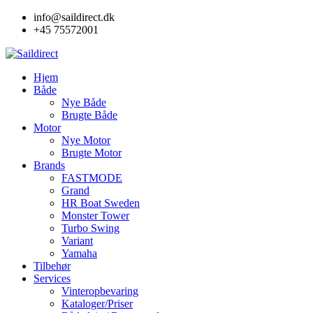
Skip
info@saildirect.dk
to
+45 75572001
content
Hjem
Både
Nye Både
Brugte Både
Motor
Nye Motor
Brugte Motor
Brands
FASTMODE
Grand
HR Boat Sweden
Monster Tower
Turbo Swing
Variant
Yamaha
Tilbehør
Services
Vinteropbevaring
Kataloger/Priser