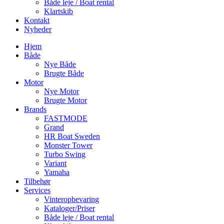
Både leje / Boat rental
Klartskib
Kontakt
Nyheder
Hjem
Både
Nye Både
Brugte Både
Motor
Nye Motor
Brugte Motor
Brands
FASTMODE
Grand
HR Boat Sweden
Monster Tower
Turbo Swing
Variant
Yamaha
Tilbehør
Services
Vinteropbevaring
Kataloger/Priser
Både leje / Boat rental