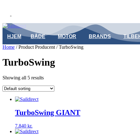
Skip
info@saildirect.dk
to
+45 75572001
content
HJEM
BÅDE
MOTOR
BRANDS
TILBE
Home
/ Product Producent / TurboSwing
TurboSwing
Showing all 5 results
TurboSwing GIANT
7.840
kr.